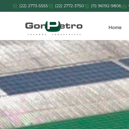
(22) 2773-5555
(22) 2772-3750
(11) 96192-9806
Home