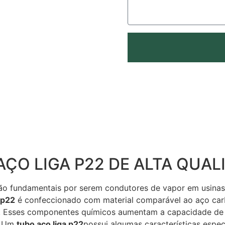
AÇO LIGA P22 DE ALTA QUAL
são fundamentais por serem condutores de vapor em usina
 p22
é confeccionado com material comparável ao aço car
Esses componentes químicos aumentam a capacidade de res
o. Um
tubo aço liga p22
possui algumas características espec