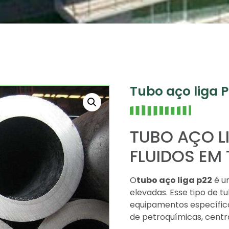
Tubo aço liga 
TUBO AÇO L
FLUIDOS EM
O
tubo aço liga p22
é u
elevadas. Esse tipo de t
equipamentos específico
de petroquímicas, centra