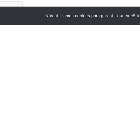
Nós utilizamos cookies para garantir que você t
Links 
Home
Um fornecedor brasileiro completo e
Empresa
especializado em produtos, serviços e soluções
de tubulação.
Produto
Contato
Política
Manual 
Política