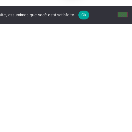
site, assumimos que você está satisfeito.
Ok
- Virgem Santa - Macaé,RJ - CEP 27970-020
oca - São Paulo, SP - CEP 03111-030