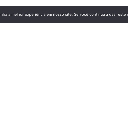
enha a melhor experiência em nosso site. Se você continua a usar este 
Úteis
Contato
(22) 2773-5555
(22) 2772-3750
(11) 96192-9806
vendas@gonpetro.com.br
s
Av. Lacerda Agostinho, 2175 
Rua Ezequiel Ramos, 467 - Mo
 de Privacidade
de conduta
 de SMS