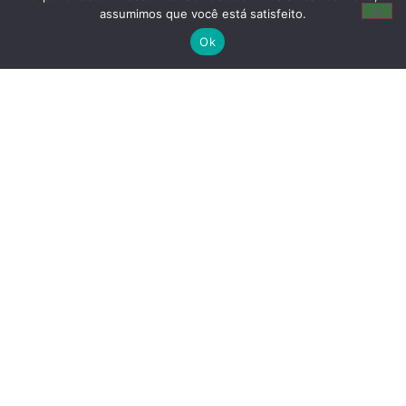
Manual de conduta
assumimos que você está satisfeito.
Ok
Política de SMS
Contato
(22) 2773-5555
(22) 2772-3750
(11) 96192-9806
vendas@gonpetro.com.br
Av. Lacerda Agostinho, 2175 - Virgem Santa -
Macaé,RJ - CEP 27970-020
Rua Ezequiel Ramos, 467 - Mooca - São
Paulo, SP - CEP 03111-030
Copyright © GonPetro. (Lei 9610 de 19/02/1998)