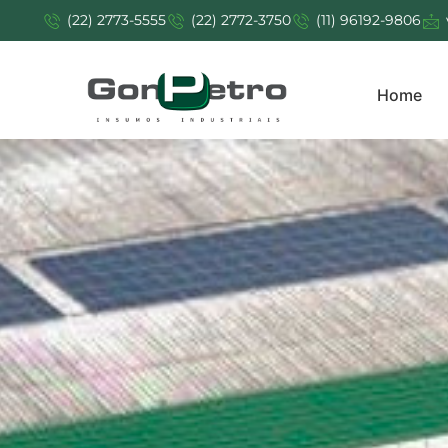
(22) 2773-5555
(22) 2772-3750
(11) 96192-9806
Home