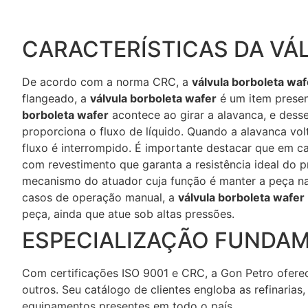
CARACTERÍSTICAS DA VÁ
De acordo com a norma CRC, a
válvula borboleta waf
flangeado, a
válvula borboleta wafer
é um item present
borboleta wafer
acontece ao girar a alavanca, e des
proporciona o fluxo de líquido. Quando a alavanca vol
fluxo é interrompido. É importante destacar que em c
com revestimento que garanta a resistência ideal do 
mecanismo do atuador cuja função é manter a peça na
casos de operação manual, a
válvula borboleta wafer
peça, ainda que atue sob altas pressões.
ESPECIALIZAÇÃO FUNDAM
Com certificações ISO 9001 e CRC, a Gon Petro oferece
outros. Seu catálogo de clientes engloba as refinaria
equipamentos presentes em todo o país.