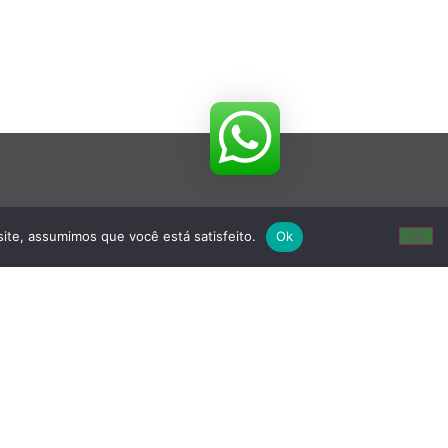
site, assumimos que você está satisfeito.
Ok
- Virgem Santa - Macaé,RJ - CEP 27970-020
oca - São Paulo, SP - CEP 03111-030